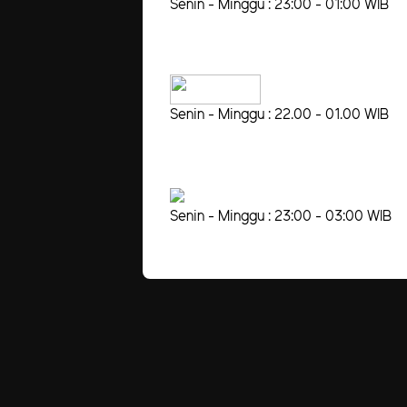
Senin - Minggu : 23:00 - 01:00 WIB
Senin - Minggu : 22.00 - 01.00 WIB
Senin - Minggu : 23:00 - 03:00 WIB