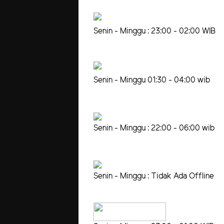
Senin - Minggu : 23:00 - 02:00 WIB
Senin - Minggu 01:30 - 04:00 wib
Senin - Minggu : 22:00 - 06:00 wib
Senin - Minggu : Tidak Ada Offline