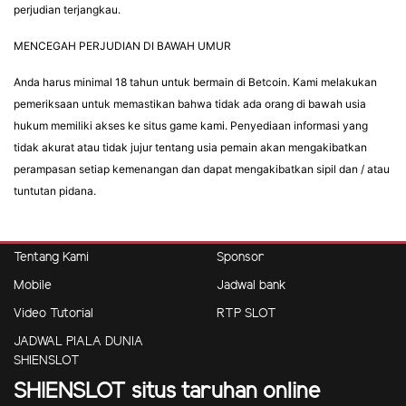
perjudian terjangkau.
MENCEGAH PERJUDIAN DI BAWAH UMUR
Anda harus minimal 18 tahun untuk bermain di Betcoin. Kami melakukan
pemeriksaan untuk memastikan bahwa tidak ada orang di bawah usia
hukum memiliki akses ke situs game kami. Penyediaan informasi yang
tidak akurat atau tidak jujur tentang usia pemain akan mengakibatkan
perampasan setiap kemenangan dan dapat mengakibatkan sipil dan / atau
tuntutan pidana.
Tentang Kami
Sponsor
Mobile
Jadwal bank
Video Tutorial
RTP SLOT
JADWAL PIALA DUNIA
SHIENSLOT
SHIENSLOT situs taruhan online