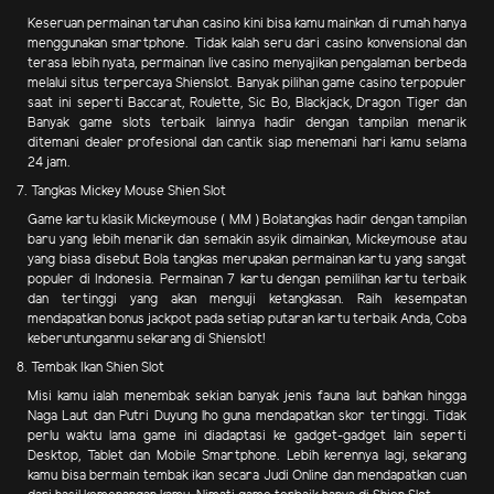
Keseruan permainan taruhan casino kini bisa kamu mainkan di rumah hanya
menggunakan smartphone. Tidak kalah seru dari casino konvensional dan
terasa lebih nyata, permainan live casino menyajikan pengalaman berbeda
melalui situs terpercaya Shienslot. Banyak pilihan game casino terpopuler
saat ini seperti Baccarat, Roulette, Sic Bo, Blackjack, Dragon Tiger dan
Banyak game slots terbaik lainnya hadir dengan tampilan menarik
ditemani dealer profesional dan cantik siap menemani hari kamu selama
24 jam.
7. Tangkas Mickey Mouse Shien Slot
Game kartu klasik Mickeymouse ( MM ) Bolatangkas hadir dengan tampilan
baru yang lebih menarik dan semakin asyik dimainkan, Mickeymouse atau
yang biasa disebut Bola tangkas merupakan permainan kartu yang sangat
populer di Indonesia. Permainan 7 kartu dengan pemilihan kartu terbaik
dan tertinggi yang akan menguji ketangkasan. Raih kesempatan
mendapatkan bonus jackpot pada setiap putaran kartu terbaik Anda, Coba
keberuntunganmu sekarang di Shienslot!
8. Tembak Ikan Shien Slot
Misi kamu ialah menembak sekian banyak jenis fauna laut bahkan hingga
Naga Laut dan Putri Duyung lho guna mendapatkan skor tertinggi. Tidak
perlu waktu lama game ini diadaptasi ke gadget-gadget lain seperti
Desktop, Tablet dan Mobile Smartphone. Lebih kerennya lagi, sekarang
kamu bisa bermain tembak ikan secara Judi Online dan mendapatkan cuan