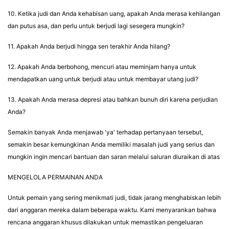
10. Ketika judi dan Anda kehabisan uang, apakah Anda merasa kehilangan
dan putus asa, dan perlu untuk berjudi lagi sesegera mungkin?
11. Apakah Anda berjudi hingga sen terakhir Anda hilang?
12. Apakah Anda berbohong, mencuri atau meminjam hanya untuk
mendapatkan uang untuk berjudi atau untuk membayar utang judi?
13. Apakah Anda merasa depresi atau bahkan bunuh diri karena perjudian
Anda?
Semakin banyak Anda menjawab 'ya' terhadap pertanyaan tersebut,
semakin besar kemungkinan Anda memiliki masalah judi yang serius dan
mungkin ingin mencari bantuan dan saran melalui saluran diuraikan di atas
MENGELOLA PERMAINAN ANDA
Untuk pemain yang sering menikmati judi, tidak jarang menghabiskan lebih
dari anggaran mereka dalam beberapa waktu. Kami menyarankan bahwa
rencana anggaran khusus dilakukan untuk memastikan pengeluaran