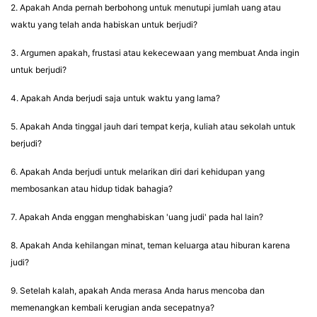
2. Apakah Anda pernah berbohong untuk menutupi jumlah uang atau
waktu yang telah anda habiskan untuk berjudi?
3. Argumen apakah, frustasi atau kekecewaan yang membuat Anda ingin
untuk berjudi?
4. Apakah Anda berjudi saja untuk waktu yang lama?
5. Apakah Anda tinggal jauh dari tempat kerja, kuliah atau sekolah untuk
berjudi?
6. Apakah Anda berjudi untuk melarikan diri dari kehidupan yang
membosankan atau hidup tidak bahagia?
7. Apakah Anda enggan menghabiskan 'uang judi' pada hal lain?
8. Apakah Anda kehilangan minat, teman keluarga atau hiburan karena
judi?
9. Setelah kalah, apakah Anda merasa Anda harus mencoba dan
memenangkan kembali kerugian anda secepatnya?