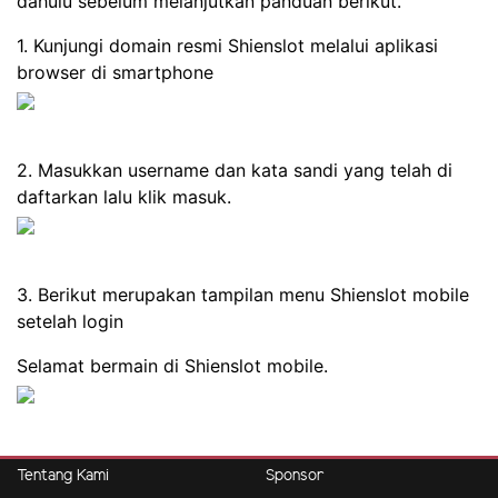
dahulu sebelum melanjutkan panduan berikut.
1. Kunjungi domain resmi Shienslot melalui aplikasi
browser di smartphone
2. Masukkan username dan kata sandi yang telah di
daftarkan lalu klik masuk.
3. Berikut merupakan tampilan menu Shienslot mobile
setelah login
Selamat bermain di Shienslot mobile.
Tentang Kami
Sponsor