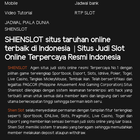
Mobile
Jadwal bank
Video Tutorial
RTP SLOT
JADWAL PIALA DUNIA
SHIENSLOT
SHIENSLOT situs taruhan online
terbaik di Indonesia | Situs Judi Slot
Online Terpercaya Resmi Indonesia
SHIENSLOT
Agen situs judi slots online resmi Terpercaya No.1 dengan
pilihan game terelengkap Sportbook, Esport, Slots, Idnlive, Poker, Togel,
Live Casino, Tangkas MickeyMouse, Tembak ikan.
Telah bersertifikasi dan
legalitas PAGCOR (Philippine Amusement And Gaming Corporation).Situs
Shienslot dilengkapi dengan sistem keamanan terenkripsi anti hack yang
terbukti aman untuk semua data member kami dan langsung dari server
utama berkecepatan tinggi sehingga bermain lebih seru.
Shien Slot
selalu menyediakan permainan dengan tampilan fitur terlengkap
seperti Sportbook, IDNLlive, Slots, Pragmatic, Live Casino, Togel dan
Esport yang memberikan sensasi bermain judi slots online yang luar biasa.
Shien Slot memiliki sistem transaksi yang beragam sehingga memudahkan
member melakukan deposit ataupun withdraw.