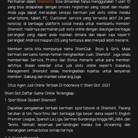
Permainan dalam
Shienslots
bisa dimainkan hanya menggunakan 1 user ID
yang bisa didapatkan dengan proses registrasi yang cepat dan mudah.
Anda juga dapat merasakan sensasi bermain judi slots online melalui
smartphone, tablet, PC. Customer service yang tersedia aktif 24 jam
nonstop di berbagai platform sosial media untuk membantu member
Shienslot. Hadirnya permainan judi slots online dengan dukungan berbagai
perangkat yang dapat anda mainkan dimana dan kapan saja seperti
perangkat Android maupun iOS yang tentunya akan menjadi lebih menarik.
Member setia kita mempunyai nama ShienClub Boys & Girls. Mulai
bermain bersama teman-teman menghasilkan cuan.
Shienslot juga selalu
memberikan Service, Promo dan Bonus menarik
untuk para member
aktifnya. Bukan sekedar situs judi slots online seperti biasanya,
Management Shienslot selalu meningkatkan kualitas untuk kenyaman
member. Gabung dan mainkan sekarang juga.
Situs Agen Judi Online Terbaik Di Indonesia © Shien Slot 2021
Shien Slot Daftar Game Online Terlengkap :
1. SportBook Sbobet Shienslot
Dapatkan pengalaman terbaik bermain sportsbook di Shienslot. Pasang
taruhan di tim favoritmu dari berbagai liga besar dunia seperti English
Premier League, Spanish La Liga, German Bundesliga hingga NFL,NBA, dan
Tennis. Nikmati keseruan pertandingan melalui live streaming dan
menangkan semua bonus setiap harinya.